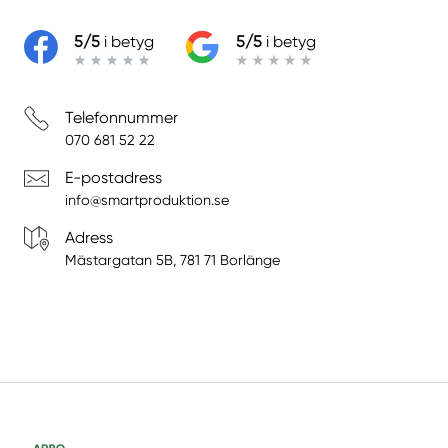
5/5
i betyg
5/5
i betyg
Telefonnummer
070 681 52 22
E-postadress
info@smartproduktion.se
Adress
Mästargatan 5B, 781 71 Borlänge