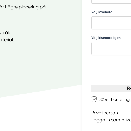
för högre placering på
Välj lösenord
språk,
Välj lösenord igen
terial.
R
Säker hantering 
Privatperson
Logga in som priv