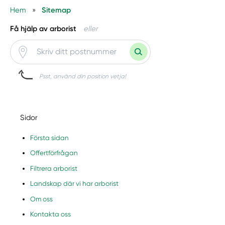
Hem
»
Sitemap
Få hjälp av arborist
eller
Psst, använd din position vetja!
Sidor
Första sidan
Offertförfrågan
Filtrera arborist
Landskap där vi har arborist
Om oss
Kontakta oss