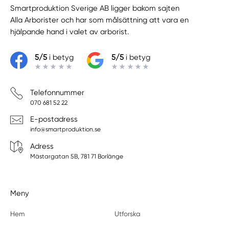
Smartproduktion Sverige AB ligger bakom sajten
Alla Arborister
och har som målsättning att vara en
hjälpande hand i valet av arborist.
5/5
i betyg
5/5
i betyg
Telefonnummer
070 681 52 22
E-postadress
info@smartproduktion.se
Adress
Mästargatan 5B, 781 71 Borlänge
Meny
Hem
Utforska