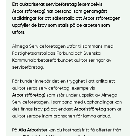
Ett auktoriserat serviceföretag (exempelvis
Arboristföretag) har personal som genomgått
utbildningar för att säkerställa att Arboristföretagen
uppfyller de krav som ställs på de arbeten som
utförs.
Almega Serviceföretagen utför tillsammans med
Fastighetsanställdas Förbund och Svenska
Kommunalarbetareförbundet auktoriseringar av
serviceföretag.
Manuellt
Få hjälp
För kunder innebär det en trygghet i att anlita ett
auktoriserat serviceföretag (exempelvis
Arboristföretag
) som står under uppsikt av Almega
Välj tillvägagångssätt
Serviceföretagen. I samband med upphandlingar kan
det finnas krav på att endast
Arboristföretag
som är
auktoriserade inom branschen får lämna anbud.
På
Alla Arborister
kan du kostnadsfritt få offerter från