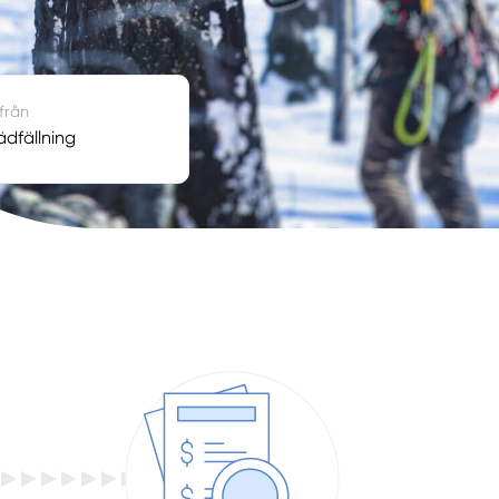
 från
dfällning