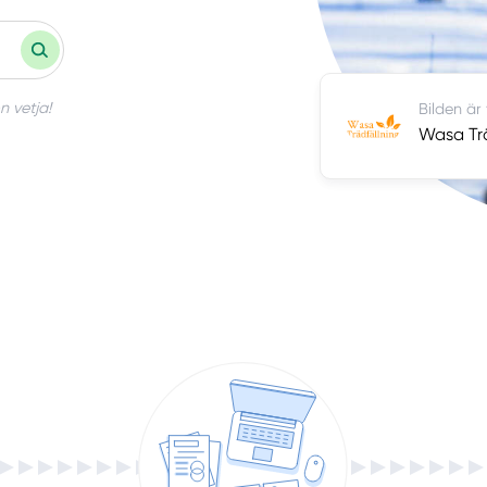
n vetja!
Bilden är
Wasa Trä