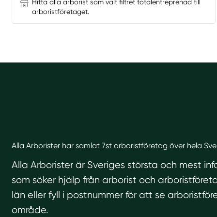
Hitta alla arborist som valt filtret totalentreprenad till
arboristföretaget.
Alla Arborister har samlat 7st arboristföretag över hela Sve
Alla Arborister är Sveriges största och mest in
som söker hjälp från arborist och arboristföreta
län eller fyll i postnummer för att se arboristför
område.