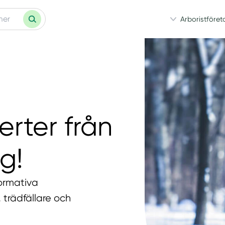
Arboristföret
erter från
g!
formativa
 trädfällare och