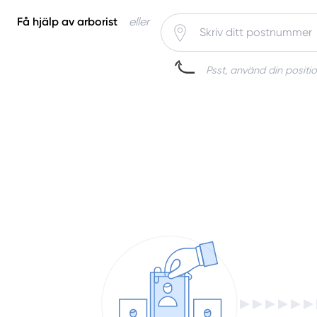
Få hjälp av arborist
eller
Psst, använd din positio