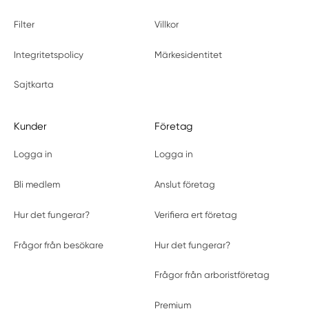
Filter
Villkor
Integritetspolicy
Märkesidentitet
Sajtkarta
Kunder
Företag
Logga in
Logga in
Bli medlem
Anslut företag
Hur det fungerar?
Verifiera ert företag
Frågor från besökare
Hur det fungerar?
Frågor från arboristföretag
Premium