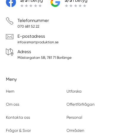
5/5
i betyg
5/5
i betyg
Telefonnummer
070 681 52 22
E-postadress
info@smartproduktion.se
Adress
Mästargatan 5B, 781 71 Borlänge
Meny
Hem
Utforska
Om oss
Offertförfrågan
Kontakta oss
Personal
Frågor & Svar
Områden