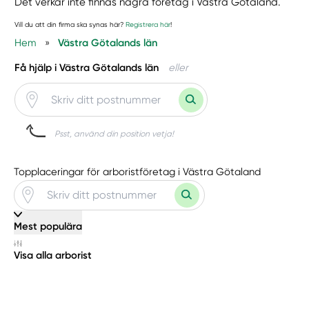
Det verkar inte finnas några företag i Västra Götaland.
Vill du att din firma ska synas här?
Registrera här
!
Hem
»
Västra Götalands län
Få hjälp i Västra Götalands län
eller
Psst, använd din position vetja!
Topplaceringar för arboristföretag i Västra Götaland
Mest populära
Visa alla arborist