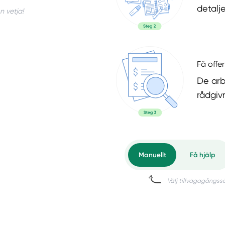
detalje
n vetja!
Få offer
De arb
rådgiv