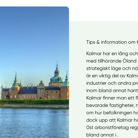
Tips & information om 
Kalmar har en lång och
med tillhörande Öland b
strategiskt läge och nä
är en viktig del av Kal
industrier och andra
inom bland annat hantv
Kalmar finner man ett f
bevarade fastigheter, na
om hur befolkningen ha
dock upp att Kalmar ha
0st arboristföretag reg
bland annat i .