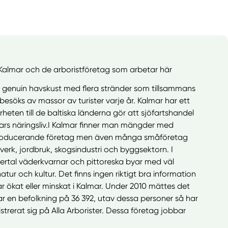
Kalmar och de arboristföretag som arbetar här
 genuin havskust med flera stränder som tillsammans
esöks av massor av turister varje år. Kalmar har ett
rheten till de baltiska länderna gör att sjöfartshandel
mars näringsliv.I Kalmar finner man mängder med
 producerande företag men även många småföretag
erk, jordbruk, skogsindustri och byggsektorn. I
lertal väderkvarnar och pittoreska byar med väl
tur och kultur. Det finns ingen riktigt bra information
r ökat eller minskat i Kalmar. Under 2010 mättes det
r en befolkning på 36 392, utav dessa personer så har
istrerat sig på Alla Arborister. Dessa företag jobbar