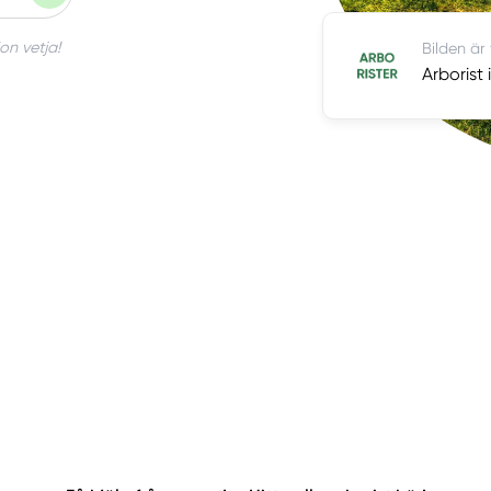
on vetja!
Bilden är
Arborist 