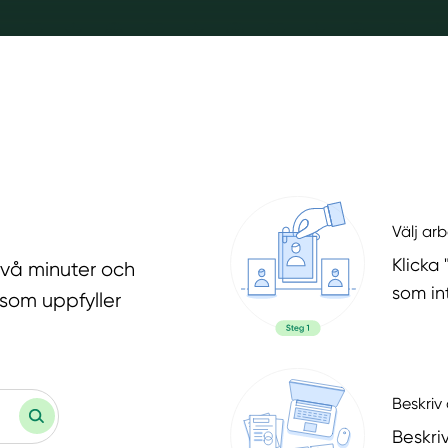
Välj ar
Klicka 
två minuter och
som in
 som uppfyller
Beskriv 
Beskri