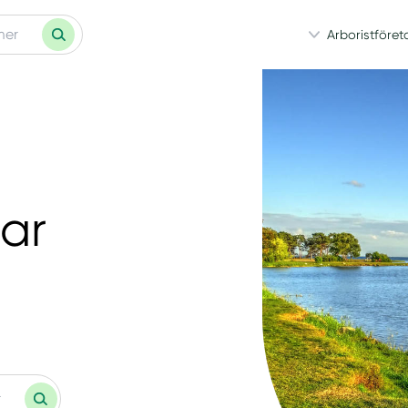
Arboristföret
mar