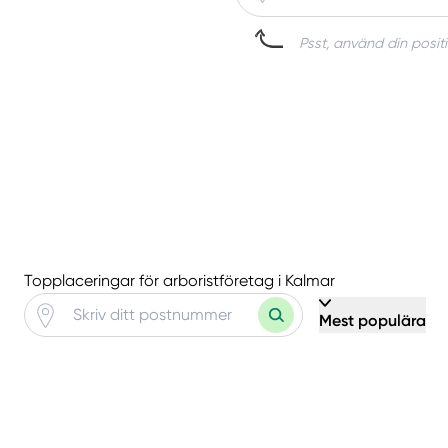
Psst, använd din positi
Topplaceringar för arboristföretag i Kalmar
Mest populära