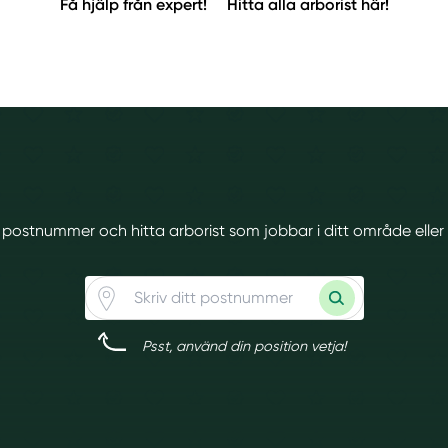
Få hjälp från expert!
Hitta alla arborist här!
tt postnummer och hitta arborist som jobbar i ditt område eller
Psst, använd din position vetja!