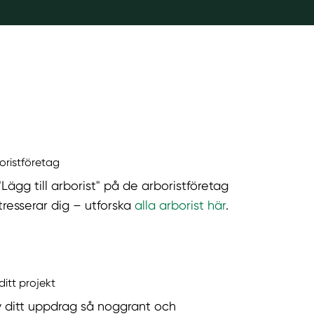
boristföretag
"Lägg till arborist" på de arboristföretag
tresserar dig – utforska
alla arborist här
.
ditt projekt
v ditt uppdrag så noggrant och