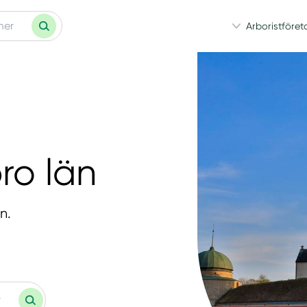
Arboristföret
bro län
n.