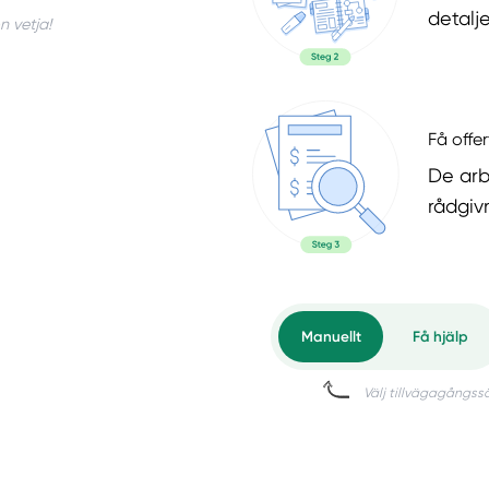
detalje
n vetja!
Få offer
De arb
rådgiv