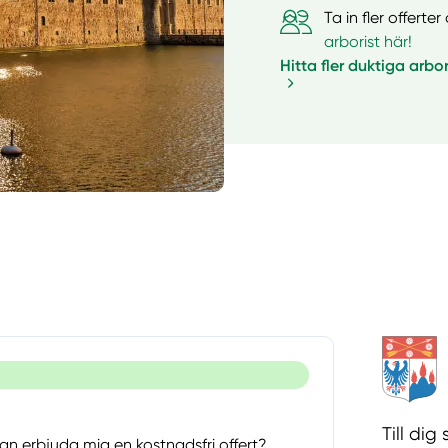
Ta in fler offert
arborist här!
Hitta fler duktiga arbor
Till di
an erbjuda mig en kostnadsfri offert?