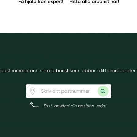
Få hjälp från expert!
Hitta alla arborist här!
tt postnummer och hitta arborist som jobbar i ditt område eller
Psst, använd din position vetja!