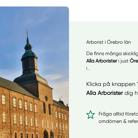
Arborist i Örebro län
De finns många skickli
Alla Arborister
i just
Öre
i .
Klicka på knappen "
Alla Arborister
dig hi
Fråga alltid föret
omdömen & refer