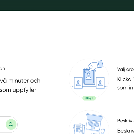
län
Välj ar
Klicka 
två minuter och
som in
 som uppfyller
Beskriv 
Beskri