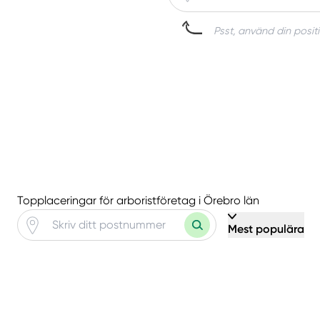
Psst, använd din positi
Topplaceringar för arboristföretag i Örebro län
Mest populära