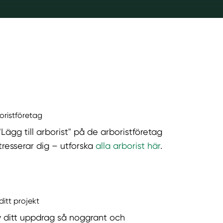
boristföretag
"Lägg till arborist" på de arboristföretag
tresserar dig – utforska
alla arborist här
.
ditt projekt
v ditt uppdrag så noggrant och