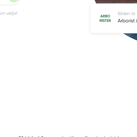
on vetja!
Bilden är
Arborist 