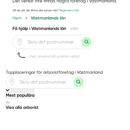
Det verkar inte finnas några företag i Västmanland.
Vill du att din firma ska synas här?
Registrera här
!
Hem
»
Västmanlands län
Få hjälp i Västmanlands län
eller
Psst, använd din position vetja!
Topplaceringar för arboristföretag i Västmanland
Mest populära
Visa alla arborist