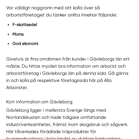
Var väldigt noggrann med att kolla över så
arboristföretaget du tänker anlita innehar följande:
F-skattsedel
Moms
God ekonomi
Givetvis är fina omdömen från kunder i Gävleborgs län ett
måste. Du hittar mycket bra information om arborist och
arboristföretag i Gävleborgs län på denna sida. Gå gärna
in och kolla på respektive företagssida här på Alla
Arborister.
Kort information om Gävleborg
Gävleborg ligger i mellersta Sverige längs med
Norrlandskusten och hade tidigare omfattande
industriverksamheter, främst inom skogsbruk och sågverk.
Här tillverkades förädlade träprodukter för
byggnadssektorn i hela landet av duktiga hantverkare.