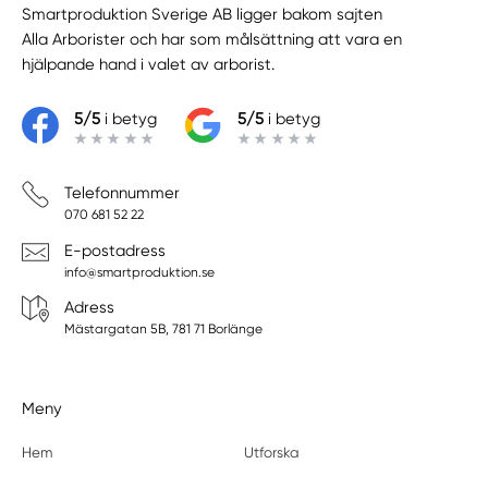
Smartproduktion Sverige AB ligger bakom sajten
Alla Arborister
och har som målsättning att vara en
hjälpande hand i valet av arborist.
5/5
i betyg
5/5
i betyg
Telefonnummer
070 681 52 22
E-postadress
info@smartproduktion.se
Adress
Mästargatan 5B, 781 71 Borlänge
Meny
Hem
Utforska