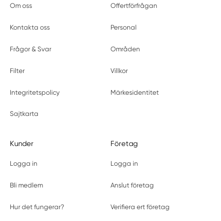
Om oss
Offertförfrågan
Kontakta oss
Personal
Frågor & Svar
Områden
Filter
Villkor
Integritetspolicy
Märkesidentitet
Sajtkarta
Kunder
Företag
Logga in
Logga in
Bli medlem
Anslut företag
Hur det fungerar?
Verifiera ert företag