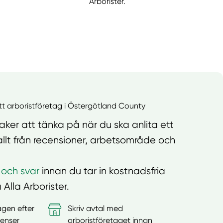
Arborister.
ett arboristföretag i Östergötland County
ker att tänka på när du ska anlita ett
allt från recensioner, arbetsområde och
 och svar
innan du tar in kostnadsfria
 Alla Arborister.
agen efter
Skriv avtal med
enser
arboristföretaget innan