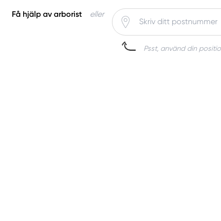
Få hjälp av arborist
eller
Psst, använd din positio