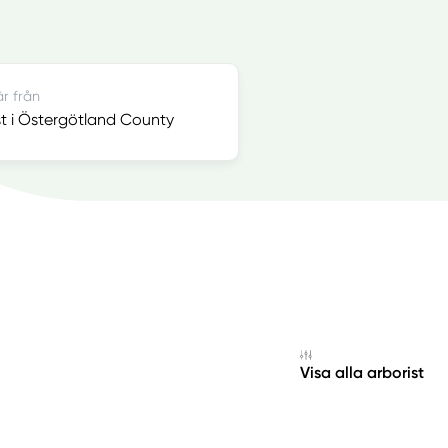
är från
st i Östergötland County
Visa alla arborist