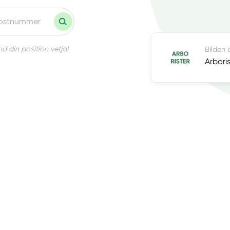
d din position vetja!
Bilden 
Arbori