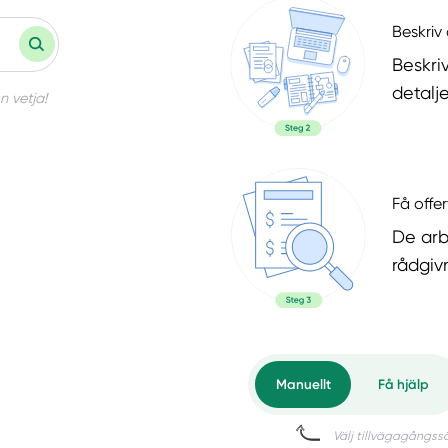
Beskriv 
Beskri
detalje
n vetja!
Få offer
De arb
rådgiv