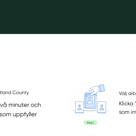
götland County
Välj ar
Klicka 
två minuter och
som in
 som uppfyller