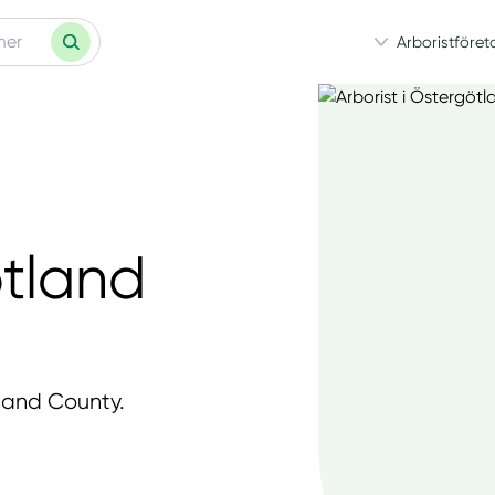
Arboristföret
ötland
tland County.