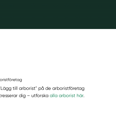
boristföretag
"Lägg till arborist" på de arboristföretag
tresserar dig – utforska
alla arborist här
.