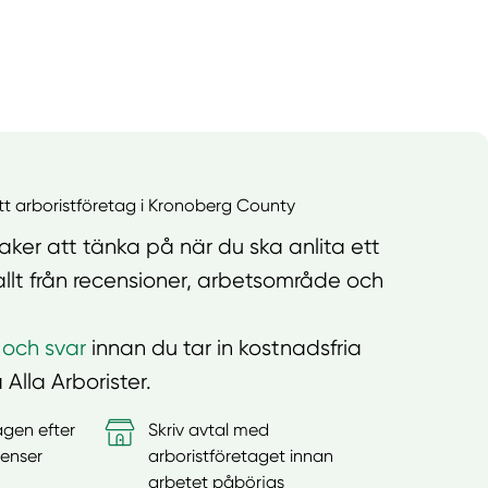
ett arboristföretag i Kronoberg County
ker att tänka på när du ska anlita ett
allt från recensioner, arbetsområde och
 och svar
innan du tar in kostnadsfria
 Alla Arborister.
agen efter
Skriv avtal med
enser
arboristföretaget innan
arbetet påbörjas