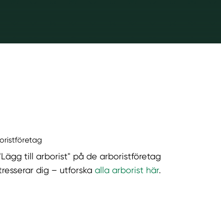
boristföretag
"Lägg till arborist" på de arboristföretag
tresserar dig – utforska
alla arborist här
.