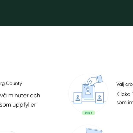
berg County
Välj ar
Klicka 
två minuter och
som in
 som uppfyller