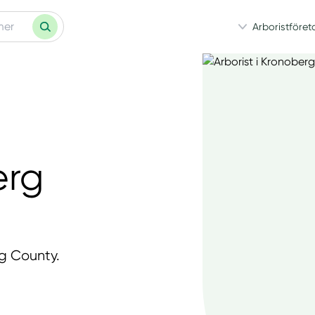
Arboristföret
erg
rg County.