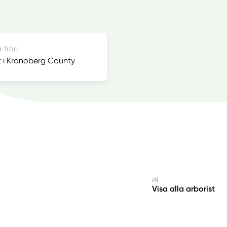
r från
t i Kronoberg County
Visa alla arborist