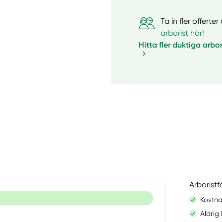
Ta in fler offert
arborist här!
Hitta fler duktiga arbor
Arborist
Kostna
Aldrig