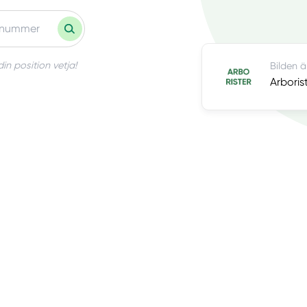
in position vetja!
Bilden ä
Arboris