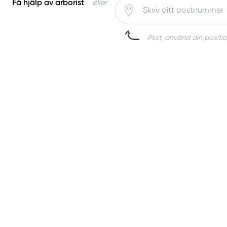
Få hjälp av arborist
eller
Psst, använd din positio