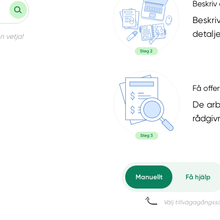
Beskriv 
Beskri
detalje
n vetja!
Få offer
De arb
rådgiv