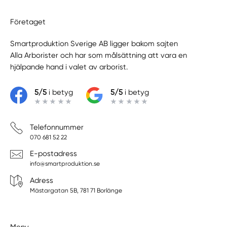
Företaget
Smartproduktion Sverige AB ligger bakom sajten
Alla Arborister
och har som målsättning att vara en
hjälpande hand i valet av arborist.
5/5
i betyg
5/5
i betyg
Telefonnummer
070 681 52 22
E-postadress
info@smartproduktion.se
Adress
Mästargatan 5B, 781 71 Borlänge