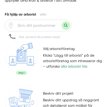
uppfyller dina krav & arbetar i ditt område.
Få hjälp av arborist
eller
Psst, använd din position vetja!
Välj arboristföretag
Klicka "Lägg till arborist" på de
arboristföretag som intresserar dig
– utforska
alla arborist här
.
Beskriv ditt projekt
Beskriv ditt uppdrag så noggrant
och detaljerat som möjligt för