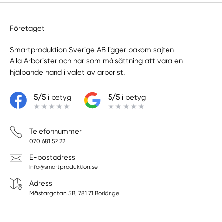
Företaget
Smartproduktion Sverige AB ligger bakom sajten
Alla Arborister
och har som målsättning att vara en
hjälpande hand i valet av arborist.
5/5
i betyg
5/5
i betyg
Telefonnummer
070 681 52 22
E-postadress
info@smartproduktion.se
Adress
Mästargatan 5B, 781 71 Borlänge