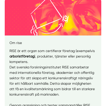
Om rise
RISE är ett organ som certifierar företag (exempelvis
arboristföretag
), produkter, tjänster eller personlig
kompetens.
Det svenska forskningsinstitutet RISE samarbetar
med internationella företag, akademier och offentlig
Manuellt
Få hjälp
sektor för att skapa ett konkurrenskraftigt näringsliv
för ett hållbart samhälle. Detta skapar möjligheten
Välj tillvägagångssätt
att få en kvalitetsmärkning som bidrar till en starkare
konkurrenskraft på marknaden.
Genom granskning och tester sammanställer RISE