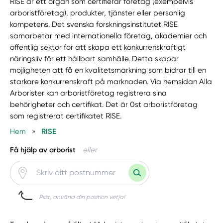
RISE är ett organ som certifierar företag (exempelvis
arboristföretag), produkter, tjänster eller personlig
kompetens. Det svenska forskningsinstitutet RISE
samarbetar med internationella företag, akademier och
offentlig sektor för att skapa ett konkurrenskraftigt
näringsliv för ett hållbart samhälle. Detta skapar
möjligheten att få en kvalitetsmärkning som bidrar till en
starkare konkurrenskraft på marknaden. Via hemsidan Alla
Arborister kan arboristföretag registrera sina
behörigheter och certifikat. Det är 0st arboristföretag
som registrerat certifikatet RISE.
Hem
»
RISE
Få hjälp av arborist
eller
Psst, använd din position vetja!