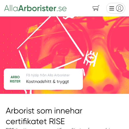
Få hjälp från Alla Arborister
Kostnadsfritt & tryggt
Arborist som innehar
certifikatet RISE