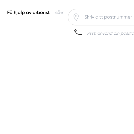
Få hjälp av arborist
eller
Psst, använd din positio