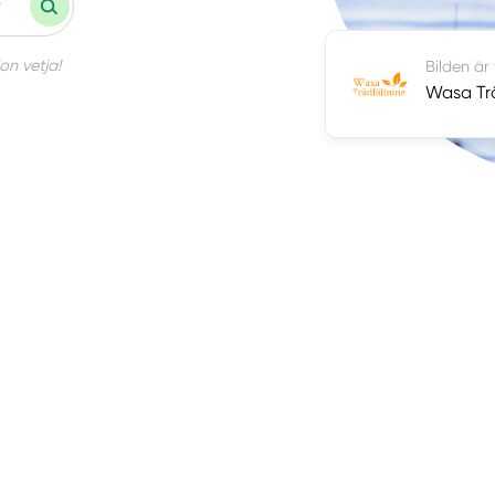
on vetja!
Bilden är
Wasa Trä