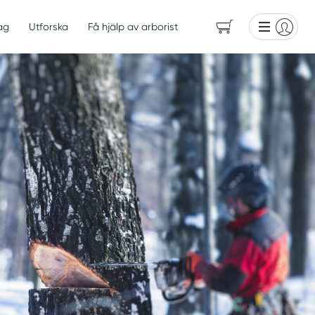
ag
Utforska
Få hjälp av arborist