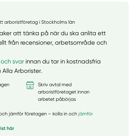
Välj tillvägagångssätt
ett arboristföretag i Stockholms län
ker att tänka på när du ska anlita ett
allt från recensioner, arbetsområde och
 och svar
innan du tar in kostnadsfria
 Alla Arborister.
tagen
Skriv avtal med
&
arboristföretaget innan
arbetet påbörjas
er och jämför företagen – kolla in och
jämför
ist här