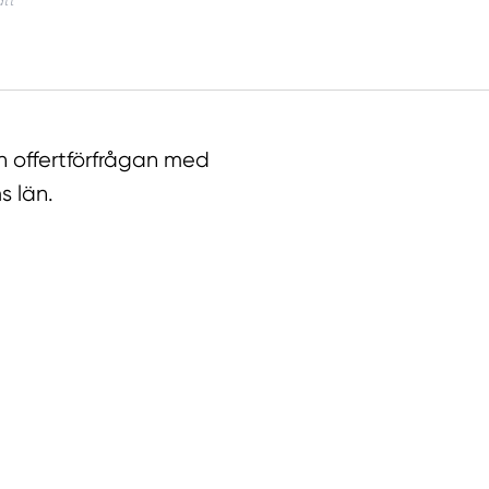
n offertförfrågan med
s län.
llt
Få hjälp