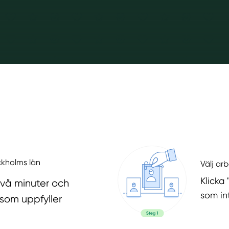
ckholms län
Välj ar
Klicka 
två minuter och
som in
 som uppfyller