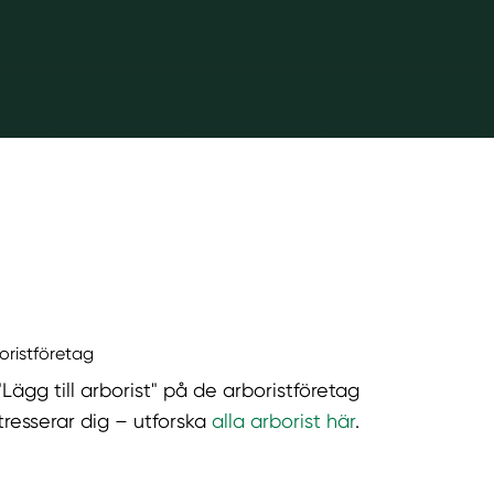
boristföretag
"Lägg till arborist" på de arboristföretag
tresserar dig – utforska
alla arborist här
.