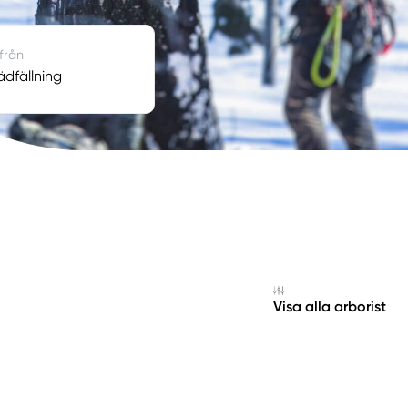
 från
dfällning
Visa alla arborist