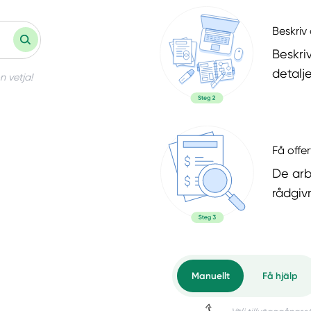
Beskriv 
Beskri
detalje
n vetja!
Få offer
De arb
rådgiv