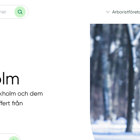
Arboristföret
olm
tockholm och dem
fert från