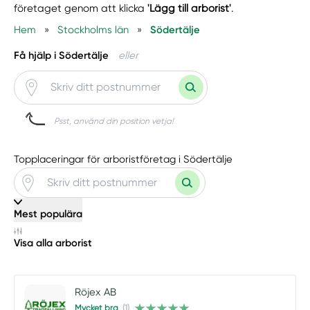
företaget genom att klicka
'Lägg till arborist'
.
Hem
»
Stockholms län
»
Södertälje
Få hjälp i Södertälje
eller
Psst, använd din position vetja!
Topplaceringar för arboristföretag i Södertälje
Mest populära
Visa alla arborist
Röjex AB
Mycket bra
(1)