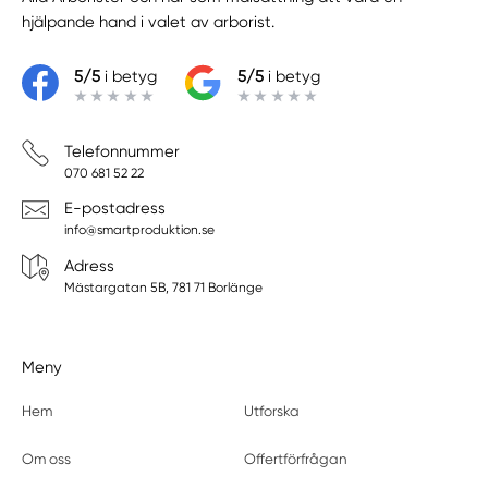
hjälpande hand i valet av arborist.
5/5
i betyg
5/5
i betyg
Telefonnummer
070 681 52 22
E-postadress
info@smartproduktion.se
Adress
Mästargatan 5B, 781 71 Borlänge
Meny
Hem
Utforska
Om oss
Offertförfrågan