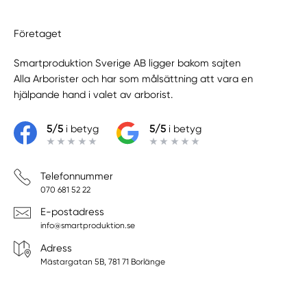
Företaget
Smartproduktion Sverige AB ligger bakom sajten
Alla Arborister
och har som målsättning att vara en
hjälpande hand i valet av arborist.
5/5
i betyg
5/5
i betyg
Telefonnummer
070 681 52 22
E-postadress
info@smartproduktion.se
Adress
Mästargatan 5B, 781 71 Borlänge