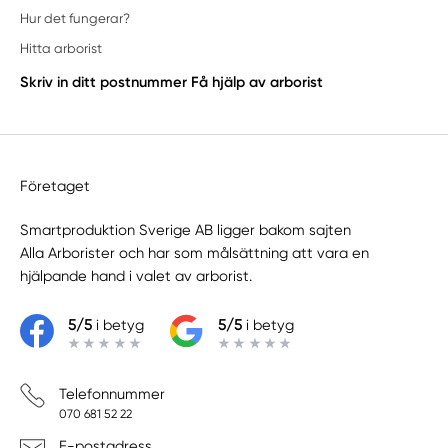
Hur det fungerar?
Hitta arborist
Skriv in ditt postnummer
Få hjälp av arborist
Företaget
Smartproduktion Sverige AB ligger bakom sajten
Alla Arborister
och har som målsättning att vara en
hjälpande hand i valet av arborist.
5/5
i betyg
5/5
i betyg
Telefonnummer
070 681 52 22
E-postadress