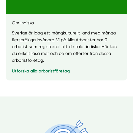
Manuellt
Få hjälp
Om indiska
Sverige är idag ett mångkulturellt land med många
Välj tillvägagångssätt
flerspråkiga invånare. Vi på Alla Arborister har 0
arborist som registrerat att de talar indiska. Här kan
du enkelt läsa mer och be om offerter från dessa
arboristföretag.
Utforska alla arboristföretag