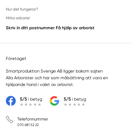
Hur det fungerar?
Hitta arborist
Skriv in ditt postnummer
Få hjälp av arborist
Företaget
Smartproduktion Sverige AB ligger bakom sajten
Alla Arborister
och har som målsättning att vara en
hjälpande hand i valet av arborist.
5/5
i betyg
5/5
i betyg
Telefonnummer
070 681 52 22