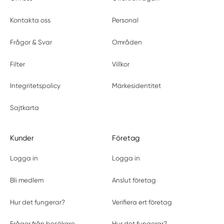
Kontakta oss
Personal
Frågor & Svar
Områden
Filter
Villkor
Integritetspolicy
Märkesidentitet
Sajtkarta
Kunder
Företag
Logga in
Logga in
Bli medlem
Anslut företag
Hur det fungerar?
Verifiera ert företag
Frågor från besökare
Hur det fungerar?