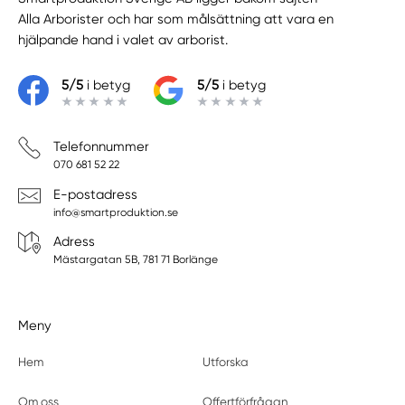
Alla Arborister
och har som målsättning att vara en
hjälpande hand i valet av arborist.
5/5
i betyg
5/5
i betyg
Telefonnummer
070 681 52 22
E-postadress
info@smartproduktion.se
Adress
Mästargatan 5B, 781 71 Borlänge
Meny
Hem
Utforska
Om oss
Offertförfrågan