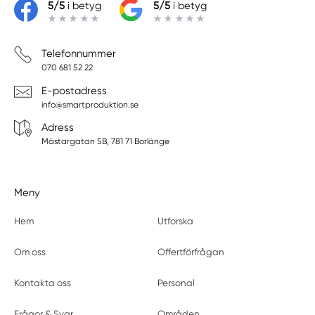
5/5
i betyg
5/5
i betyg
Telefonnummer
070 681 52 22
E-postadress
info@smartproduktion.se
Adress
Mästargatan 5B, 781 71 Borlänge
Meny
Hem
Utforska
Om oss
Offertförfrågan
Kontakta oss
Personal
Frågor & Svar
Områden