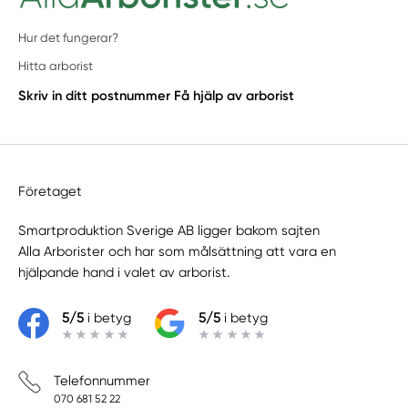
Hur det fungerar?
Hitta arborist
Skriv in ditt postnummer
Få hjälp av arborist
Företaget
Smartproduktion Sverige AB ligger bakom sajten
Alla Arborister
och har som målsättning att vara en
hjälpande hand i valet av arborist.
5/5
i betyg
5/5
i betyg
Telefonnummer
070 681 52 22