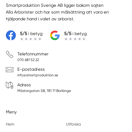
Smartproduktion Sverige AB ligger bakom sajten
Alla Arborister
och har som målsättning att vara en
hjälpande hand i valet av arborist.
5/5
i betyg
5/5
i betyg
Telefonnummer
070 681 52 22
E-postadress
info@smartproduktion.se
Adress
Mästargatan 5B, 781 71 Borlänge
Meny
Hem
Utforska