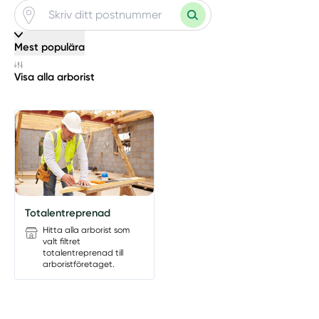
Mest populära
Visa alla arborist
Manuellt
Få hjälp
Välj tillvägagångssätt
Totalentreprenad
Hitta alla arborist som
valt filtret
totalentreprenad till
arboristföretaget.