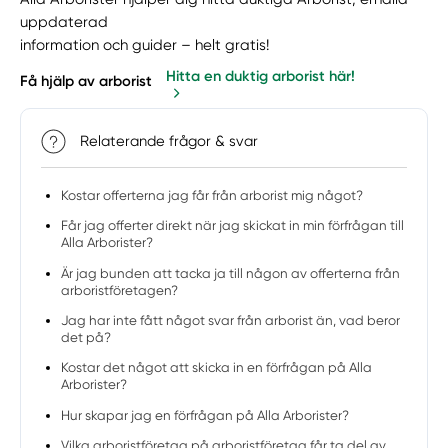
uppdaterad
information och guider – helt gratis!
Hitta en duktig arborist här!
Få hjälp av arborist
Relaterande frågor & svar
Kostar offerterna jag får från arborist mig något?
Får jag offerter direkt när jag skickat in min förfrågan till
Alla Arborister?
Är jag bunden att tacka ja till någon av offerterna från
arboristföretagen?
Jag har inte fått något svar från arborist än, vad beror
det på?
Kostar det något att skicka in en förfrågan på Alla
Arborister?
Hur skapar jag en förfrågan på Alla Arborister?
Vilka arboristföretag på arboristföretag får ta del av