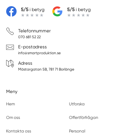
5/5
i betyg
5/5
i betyg
Telefonnummer
070 681 52 22
E-postadress
info@smartproduktion.se
Adress
Mästargatan 5B, 781 71 Borlänge
Meny
Hem
Utforska
Om oss
Offertförfrågan
Kontakta oss
Personal