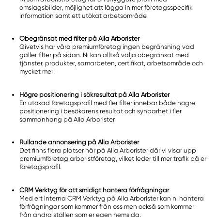
omslagsbilder, möjlighet att lägga in mer företagsspecifik
information samt ett utökat arbetsområde.
Obegränsat med filter på Alla Arborister
Givetvis har våra premiumföretag ingen begränsning vad
gäller filter på sidan. Ni kan alltså välja obegränsat med
tjänster, produkter, samarbeten, certifikat, arbetsområde och
mycket mer!
Högre positionering i sökresultat på Alla Arborister
En utökad företagsprofil med fler filter innebär både högre
positionering i besökarens resultat och synbarhet i fler
sammanhang på Alla Arborister
Rullande annonsering på Alla Arborister
Det finns flera platser här på Alla Arborister där vi visar upp
premiumföretag arboristföretag, vilket leder till mer trafik på er
företagsprofil.
CRM Verktyg för att smidigt hantera förfrågningar
Med ert interna CRM Verktyg på Alla Arborister kan ni hantera
förfrågningar som kommer från oss men också som kommer
från andra ställen som er egen hemsida.