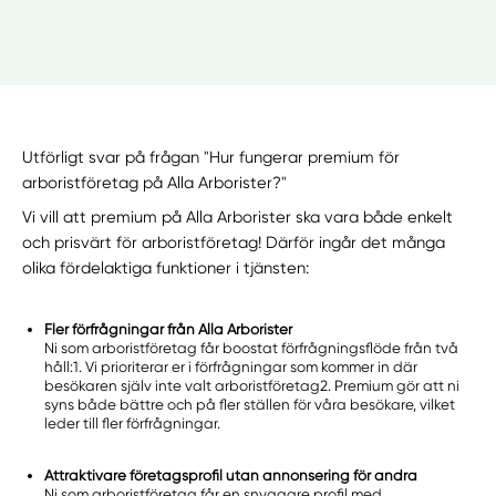
Utförligt svar på frågan "Hur fungerar premium för
arboristföretag på Alla Arborister?"
Vi vill att premium på Alla Arborister ska vara både enkelt
och prisvärt för arboristföretag! Därför ingår det många
olika fördelaktiga funktioner i tjänsten:
Fler förfrågningar från Alla Arborister
Ni som arboristföretag får boostat förfrågningsflöde från två
håll:1. Vi prioriterar er i förfrågningar som kommer in där
besökaren själv inte valt arboristföretag2. Premium gör att ni
syns både bättre och på fler ställen för våra besökare, vilket
leder till fler förfrågningar.
Attraktivare företagsprofil utan annonsering för andra
Ni som arboristföretag får en snyggare profil med