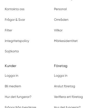
Kontakta oss
Personal
Frågor & Svar
Områden
Filter
Villkor
Integritetspolicy
Märkesidentitet
Sajtkarta
Kunder
Företag
Logga in
Logga in
Bli medlem
Anslut företag
Hur det fungerar?
Verifiera ert företag
Frågor från besökare
Hur det fungerar?