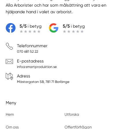
Alla Arborister
och har som målsättning att vara en
hjälpande hand i valet av arborist.
5/5
i betyg
5/5
i betyg
Telefonnummer
070 681 52 22
E-postadress
info@smartproduktion.se
Adress
Mästargatan 5B, 781 71 Borlänge
Meny
Hem
Utforska
Om oss
Offertförfrågan