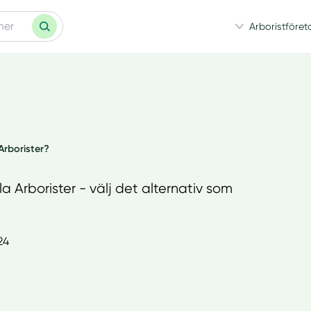
Arboristföret
Arborister?
a Arborister - välj det alternativ som
24