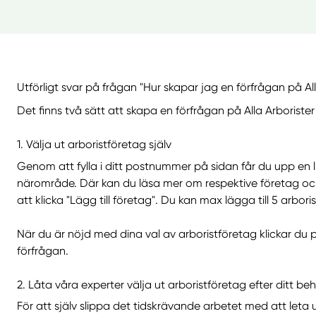
Utförligt svar på frågan "Hur skapar jag en förfrågan på All
Det finns två sätt att skapa en förfrågan på Alla Arborister
1. Välja ut arboristföretag själv
Genom att fylla i ditt postnummer på sidan får du upp en li
närområde. Där kan du läsa mer om respektive företag och 
att klicka "Lägg till företag". Du kan max lägga till 5 arbor
När du är nöjd med dina val av arboristföretag klickar du på 
förfrågan.
2. Låta våra experter välja ut arboristföretag efter ditt be
För att själv slippa det tidskrävande arbetet med att leta u