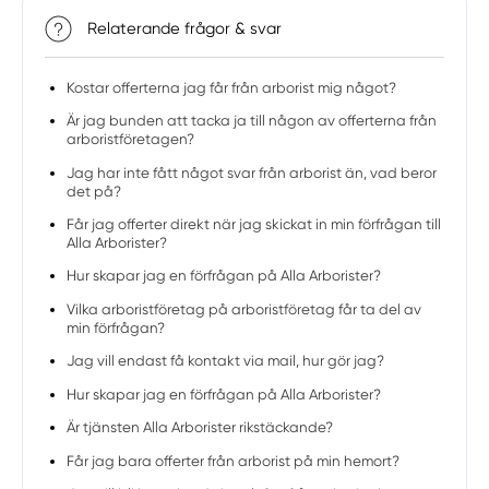
Relaterande frågor & svar
Kostar offerterna jag får från arborist mig något?
Är jag bunden att tacka ja till någon av offerterna från
arboristföretagen?
Jag har inte fått något svar från arborist än, vad beror
det på?
Får jag offerter direkt när jag skickat in min förfrågan till
Alla Arborister?
Hur skapar jag en förfrågan på Alla Arborister?
Vilka arboristföretag på arboristföretag får ta del av
min förfrågan?
Jag vill endast få kontakt via mail, hur gör jag?
Hur skapar jag en förfrågan på Alla Arborister?
Är tjänsten Alla Arborister rikstäckande?
Får jag bara offerter från arborist på min hemort?