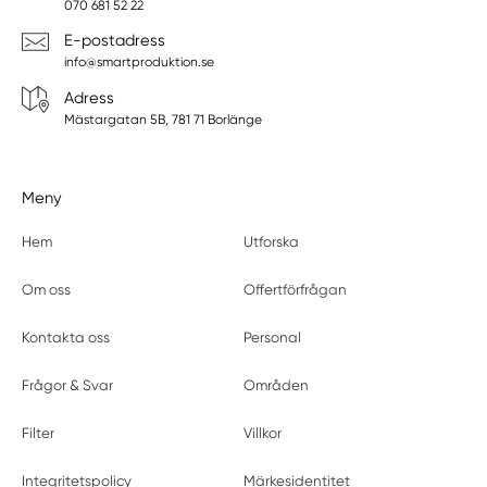
070 681 52 22
E-postadress
info@smartproduktion.se
Adress
Mästargatan 5B, 781 71 Borlänge
Meny
Hem
Utforska
Om oss
Offertförfrågan
Kontakta oss
Personal
Frågor & Svar
Områden
Filter
Villkor
Integritetspolicy
Märkesidentitet